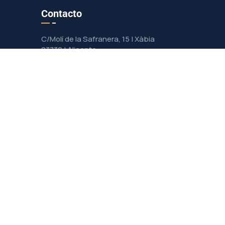
Contacto
C/Molí de la Safranera, 15 | Xàbia
03730 | Alicante
info@seguritecxabia.com
96 579 24 70
652 868 170