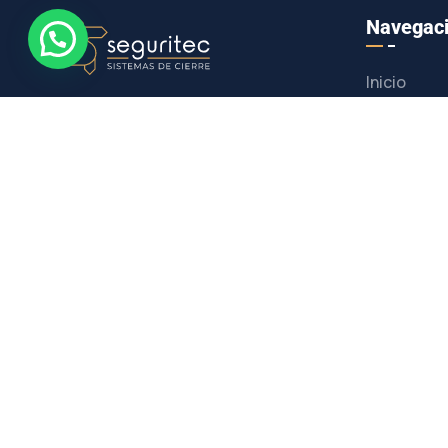
Navegac
Inicio
A la vanguardia en sistemas de seguridad.
Seguridad
Para viviendas, comunidades y empresas.
Somos la empresa lider en la zona la Marina
Alta y la provincia de Aliante en la
Servicios
instalación sistemas de cierre y seguridad en
el hogar.
Productos
Blog
Contacto
CONTACTAR