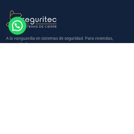
A la vanguardia en sistemas de seguridad. Para viviendas,
comunidades y empresas.
Somos la empresa lider en la zona la Marina Alta y la provincia de
Aliante en la instalación sistemas de cierre y seguridad en el
hogar.
CONTACTAR
Navegación
Info