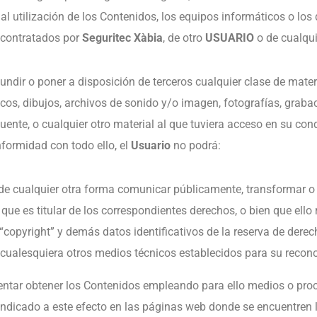
ormal utilización de los Contenidos, los equipos informáticos o l
 contratados por
Seguritec Xàbia
, de otro
USUARIO
o de cualqui
undir o poner a disposición de terceros cualquier clase de mate
cos, dibujos, archivos de sonido y/o imagen, fotografías, grabac
fuente, o cualquier otro material al que tuviera acceso en su co
formidad con todo ello, el
Usuario
no podrá:
n o de cualquier otra forma comunicar públicamente, transformar 
, que es titular de los correspondientes derechos, o bien que ello
 “copyright” y demás datos identificativos de la reserva de dere
e cualesquiera otros medios técnicos establecidos para su recon
entar obtener los Contenidos empleando para ello medios o proce
indicado a este efecto en las páginas web donde se encuentren l