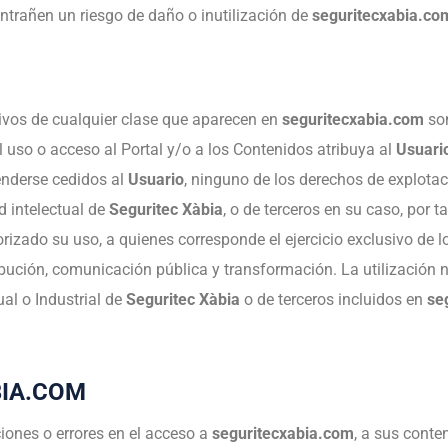
ntrañen un riesgo de daño o inutilización de
seguritecxabia.co
ivos de cualquier clase que aparecen en
seguritecxabia.com
so
l uso o acceso al Portal y/o a los Contenidos atribuya al
Usuari
enderse cedidos al
Usuario
, ninguno de los derechos de explotac
 intelectual de
Seguritec Xàbia
, o de terceros en su caso, por 
rizado su uso, a quienes corresponde el ejercicio exclusivo de 
ribución, comunicación pública y transformación. La utilización
ual o Industrial de
Seguritec Xàbia
o de terceros incluidos en
se
BIA.COM
ciones o errores en el acceso a
seguritecxabia.com
, a sus conte