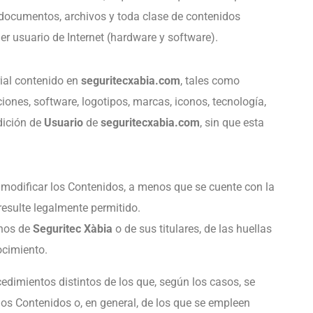
os documentos, archivos y toda clase de contenidos
er usuario de Internet (hardware y software).
rial contenido en
seguritecxabia.com
, tales como
iones, software, logotipos, marcas, iconos, tecnología,
ndición de
Usuario
de
seguritecxabia.com
, sin que esta
o modificar los Contenidos, a menos que se cuente con la
 resulte legalmente permitido.
chos de
Seguritec Xàbia
o de sus titulares, de las huellas
ocimiento.
dimientos distintos de los que, según los casos, se
os Contenidos o, en general, de los que se empleen